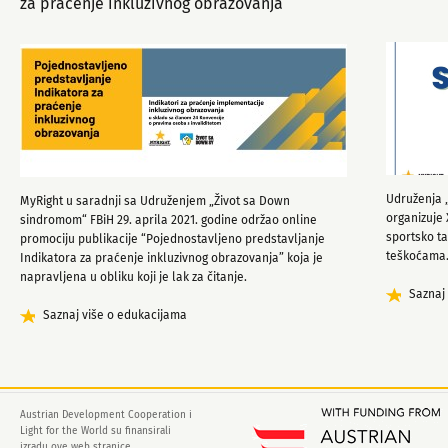
za praćenje inkluzivnog obrazovanja
Udruženja „
MyRight u saradnji sa Udruženjem „Život sa Down
organizuje
sindromom“ FBiH 29. aprila 2021. godine održao online
sportsko t
promociju publikacije “Pojednostavljeno predstavljanje
teškoćama
Indikatora za praćenje inkluzivnog obrazovanja” koja je
napravljena u obliku koji je lak za čitanje.
Saznaj 
Saznaj više o edukacijama
Austrian Development Cooperation i
Light for the World su finansirali
izradu ove web stranice