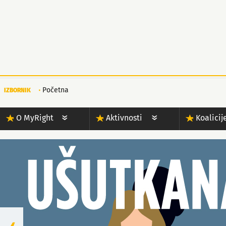
Početna
IZBORNIK
O MyRight
Aktivnosti
Koalicij