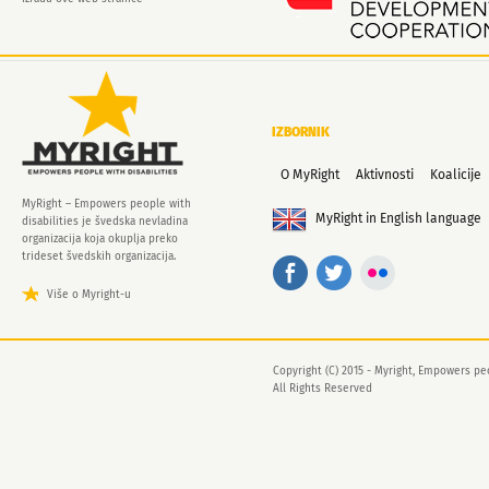
IZBORNIK
O MyRight
Aktivnosti
Koalicije
MyRight – Empowers people with
MyRight in English language
disabilities je švedska nevladina
organizacija koja okuplja preko
trideset švedskih organizacija.
Više o Myright-u
Copyright (C) 2015 - Myright, Empowers peo
All Rights Reserved