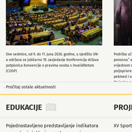
Ove sedmice, od 9. do 11. juna 2026. godine, u sjedištu UN-
Podrška uče
a održava se jubilarno 19. zasjedanje Konferencija država
ponosna“ u 
potpisnica Konvencije o pravima osoba s invaliditetom
vrijednom d
(COSP)
poljoprivre
pekmezi i s
Majevice od
Pročitaj ostale aktuelnosti
automatsko
EDUKACIJE
PROJ
Pojednostavljeno predstavljanje indikatora
XV Sport