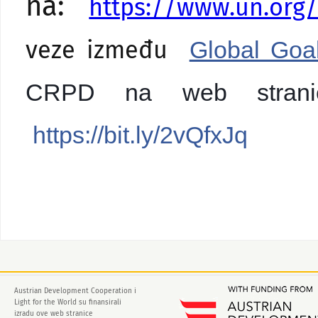
na:
https://www.un.org
Global Goa
veze između
CRPD na web strani
https://bit.ly/2vQfxJq
Austrian Development Cooperation i
Light for the World su finansirali
izradu ove web stranice