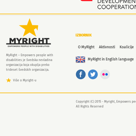
IZBORNIK
O MyRight
Aktivnosti
Koalicije
MyRight – Empowers people with
MyRight in English language
disabilities je švedska nevladina
organizacija koja okuplja preko
trideset švedskih organizacija.
Više o Myright-u
Copyright (C) 2015 - Myright, Empowers peo
All Rights Reserved