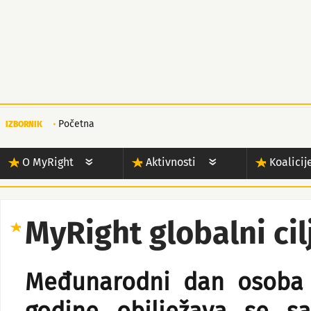
Početna
IZBORNIK
O MyRight
Aktivnosti
Koalicij
MyRight globalni cil
Međunarodni dan osoba s