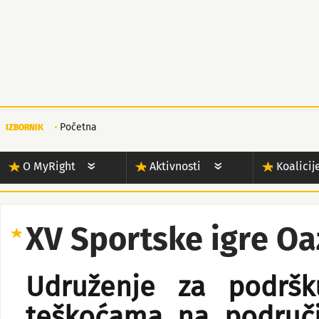
Početna
IZBORNIK
O MyRight
Aktivnosti
Koalicij
XV Sportske igre Oa
Udruženje za podršk
teškoćama na područ