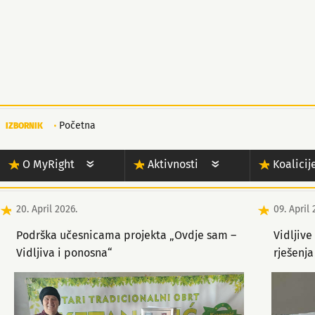
Početna
IZBORNIK
O MyRight
Aktivnosti
Koalicij
20. April 2026.
09. April 
Podrška učesnicama projekta „Ovdje sam –
Vidljive
Vidljiva i ponosna“
rješenja