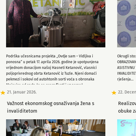
Podrška učesnicama projekta „Ovdje sam – Vidljiva i
Okrugli st
ponosna“ u petak 17. aprila 2026. godine je upotpunjena
OBRAZOVAN
vrijednom donacijom našoj Hasneti Ketanović, vlasnici
ASISTIVNU
poljoprivrednog obrta Ketanović iz Tuzle. Njeni domaći
INVALIDITET
pekmezi i sokovi od autohtonih sorti voća s obronaka
rješenja...
Majevice od sada će se prerađivati i uz pomoć
automatskog duplikatora.
21. Januar 2026.
22. Dece
Važnost ekonomskog osnaživanja žena s
Realizov
invaliditetom
obuke za