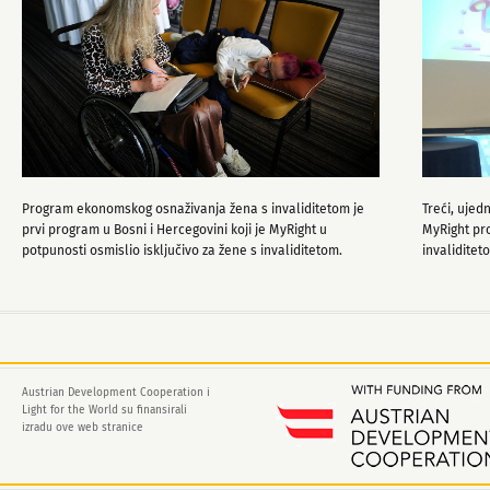
Program ekonomskog osnaživanja žena s invaliditetom je
Treći, ujed
prvi program u Bosni i Hercegovini koji je MyRight u
MyRight pr
potpunosti osmislio isključivo za žene s invaliditetom.
invaliditet
Austrian Development Cooperation i
Light for the World su finansirali
izradu ove web stranice