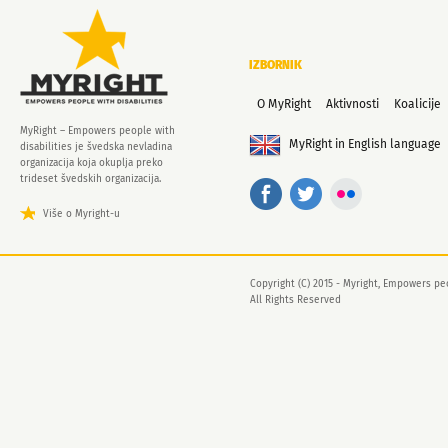
IZBORNIK
O MyRight
Aktivnosti
Koalicije
MyRight – Empowers people with
MyRight in English language
disabilities je švedska nevladina
organizacija koja okuplja preko
trideset švedskih organizacija.
Više o Myright-u
Copyright (C) 2015 - Myright, Empowers peo
All Rights Reserved