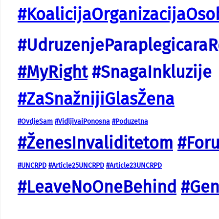
#KoalicijaOrganizacijaOs
#UdruzenjeParaplegicaraR
#MyRight
#SnagaInkluzije
#ZaSnažnijiGlasŽena
#OvdjeSam
#VidljivaiPonosna
#Poduzetna
#ŽenesInvaliditetom
#For
#UNCRPD
#
Article25UNCRPD
#
Article23UNCRPD
#LeaveNoOneBehind
#Gen