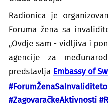
Radionica je organizovan
Foruma žena sa invalidit
„Ovdje sam - vidljiva i p
agencije za međunarod
predstavlja
Embassy of Sw
#ForumŽenaSaInvaliditet
#ZagovaračkeAktivnosti #