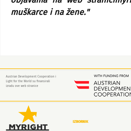
objavama na web stranicimyri
muškarce i na žene."
Austrian Development Cooperation i
Light for the World su finansirali
izradu ove web stranice
IZBORNIK