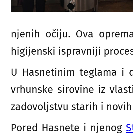
njenih očiju. Ova oprema 
higijenski ispravniji proce
U Hasnetinim teglama i d
vrhunske sirovine iz vlas
zadovoljstvu starih i novi
Pored Hasnete i njenog
S