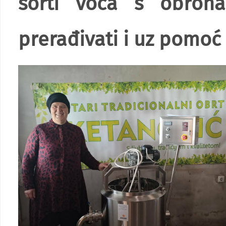
sorti voća s obron
prerađivati i uz pomoć