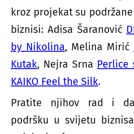
kroz projekat su podržane 
biznisi: Adisa Šaranović
D
by Nikolina
, Melina Mirić
Kutak
, Nejra Srna
Perlice 
KAIKO Feel the Silk
.
Pratite njihov rad i d
podršku u svijetu biznisa