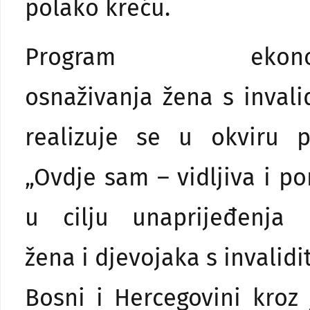
polako kreću.
Program ekonom
osnaživanja žena s invali
realizuje se u okviru p
„Ovdje sam – vidljiva i p
u cilju unaprijeđenja 
žena i djevojaka s invalid
Bosni i Hercegovini kroz 