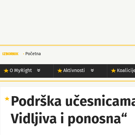
Početna
IZBORNIK
O MyRight
Aktivnosti
Koalicij
Podrška učesnicama
Vidljiva i ponosna“