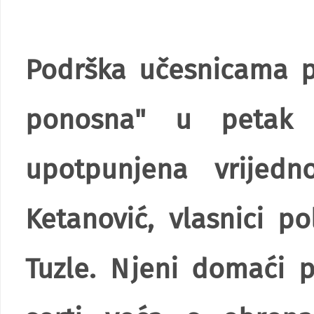
Podrška učesnicama pr
ponosna" u petak 
upotpunjena vrijed
Ketanović, vlasnici p
Tuzle. Njeni domaći 