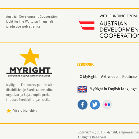
Austrian Development Cooperation i
Light for the World su finansirali
izradu ove web stranice
IZBORNIK
O MyRight
Aktivnosti
Koalicije
MyRight – Empowers people with
MyRight in English language
disabilities je švedska nevladina
organizacija koja okuplja preko
trideset švedskih organizacija.
Više o Myright-u
Copyright (C) 2015 - Myright, Empowers peo
All Rights Reserved