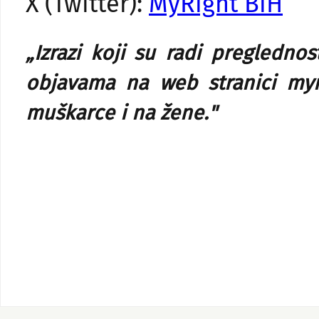
X (Twitter):
MyRight BiH
„Izrazi koji su radi pregledn
objavama na web stranici myr
muškarce i na žene."